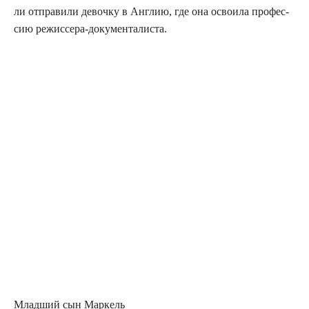
ли отпра­ви­ли девоч­ку в Англию, где она осво­и­ла про­фес­
сию режиссера-документалиста.
Млад­ший сын Маркель