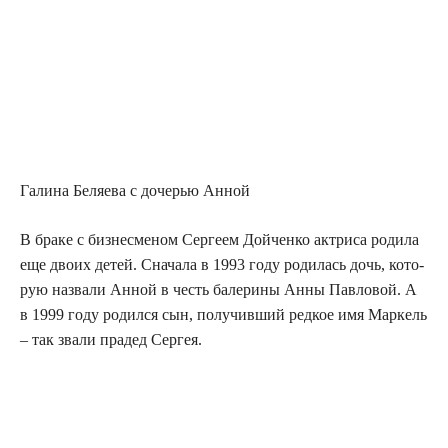
Гали­на Беля­е­ва с доче­рью Анной
В бра­ке с биз­не­сме­ном Сер­ге­ем Дой­чен­ко актри­са роди­ла
еще дво­их детей. Сна­ча­ла в 1993 году роди­лась дочь, кото­
рую назва­ли Анной в честь бале­ри­ны Анны Пав­ло­вой. А
в 1999 году родил­ся сын, полу­чив­ший ред­кое имя Мар­кель
– так зва­ли пра­дед Сергея.