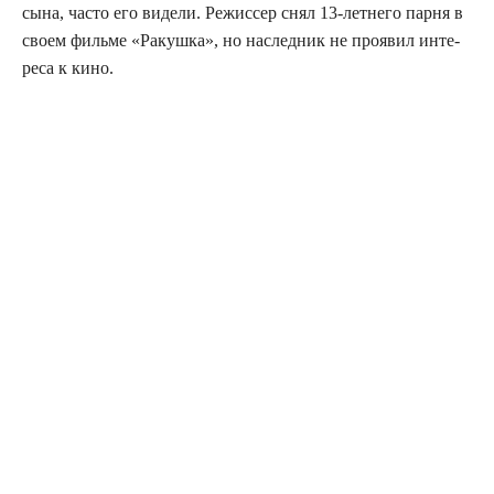
сына, часто его виде­ли. Режис­сер снял 13-лет­не­го пар­ня в
сво­ем филь­ме «Ракуш­ка», но наслед­ник не про­явил инте­
ре­са к кино.