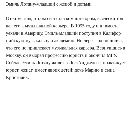
Эмиль Лотя­ну-млад­ший с женой и детьми
Отец меч­тал, что­бы сын стал ком­по­зи­то­ром, вся­че­ски тол­
кал его к музы­каль­ной карье­ре. В 1995 году они вме­сте
уеха­ли в Аме­ри­ку, Эмиль-млад­ший посту­пил в Кали­фор­
ний­скую музы­каль­ную ака­де­мию. Но через год он понял,
что его не при­вле­ка­ет музы­каль­ная карье­ра. Вер­нув­шись в
Моск­ву, он выбрал про­фес­сию юри­ста и окон­чил МГУ.
Сей­час Эмиль Лотя­ну живет в Лос-Андже­ле­се, прак­ти­ку­ет
юрист, женат, име­ет дво­их детей: дочь Марию и сына
Кристиана.