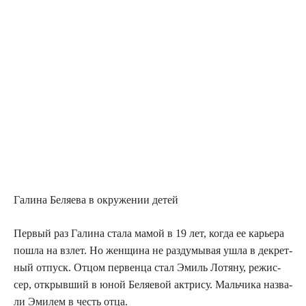
Гали­на Беля­е­ва в окру­же­нии детей
Пер­вый раз Гали­на ста­ла мамой в 19 лет, когда ее карье­ра
пошла на взлет. Но жен­щи­на не раз­ду­мы­вая ушла в декрет­
ный отпуск. Отцом пер­вен­ца стал Эмиль Лотя­ну, режис­
сер, открыв­ший в юной Беля­е­вой актри­су. Маль­чи­ка назва­
ли Эми­лем в честь отца.