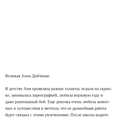
Вели­кая Анна Дойченко
В дет­стве Аня про­яв­ля­ла раз­ные талан­ты: игра­ла на скрип­
ке, зани­ма­лась хорео­гра­фи­ей, люби­ла вер­хо­вую езду и
даже руко­паш­ный бой. Еще девоч­ка очень люби­ла живот­
ных и путе­ше­ствия и меч­та­ла, что ее даль­ней­шая рабо­та
будет свя­за­на с эти­ми увле­че­ни­я­ми. После шко­лы роди­те­