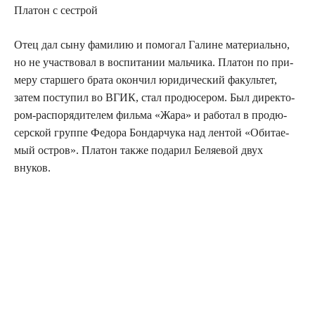
Пла­тон с сестрой
Отец дал сыну фами­лию и помо­гал Галине мате­ри­аль­но,
но не участ­во­вал в вос­пи­та­нии маль­чи­ка. Пла­тон по при­
ме­ру стар­ше­го бра­та окон­чил юри­ди­че­ский факуль­тет,
затем посту­пил во ВГИК, стал про­дю­се­ром. Был дирек­то­
ром-рас­по­ря­ди­те­лем филь­ма «Жара» и рабо­тал в про­дю­
сер­ской груп­пе Федо­ра Бон­дар­чу­ка над лен­той «Оби­та­е­
мый ост­ров». Пла­тон так­же пода­рил Беля­е­вой двух
внуков.