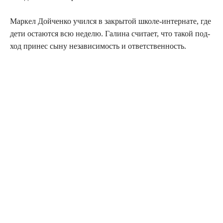
Мар­кел Дой­чен­ко учил­ся в закры­той шко­ле-интер­на­те, где
дети оста­ют­ся всю неде­лю. Гали­на счи­та­ет, что такой под­
ход при­нес сыну неза­ви­си­мость и ответственность.