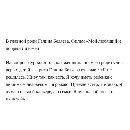
В глав­ной роли Гали­на Беля­е­ва. Фильм «Мой любя­щий и
доб­рый питомец”
На вопрос жур­на­ли­стов, как жен­щи­на посме­ла родить чет­
ве­рых детей, актри­са Гали­на Беля­е­ва отве­ча­ет: «Я не
реши­лась. Живу так, как есть. Я хочу иметь ребен­ка с
люби­мым чело­ве­ком – я рожаю. Преж­де все­го, Не знаю. Я
думаю о сво­ей карье­ре, а о семье. Я очень люб­лю сво­
их детей».