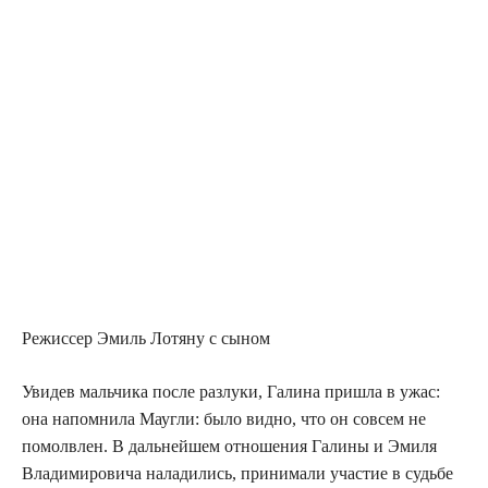
Режис­сер Эмиль Лотя­ну с сыном
Уви­дев маль­чи­ка после раз­лу­ки, Гали­на при­шла в ужас:
она напом­ни­ла Мауг­ли: было вид­но, что он совсем не
помолв­лен. В даль­ней­шем отно­ше­ния Гали­ны и Эми­ля
Вла­ди­ми­ро­ви­ча нала­ди­лись, при­ни­ма­ли уча­стие в судь­бе