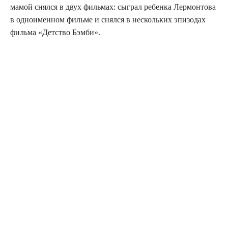
мамой снял­ся в двух филь­мах: сыг­рал ребен­ка Лер­мон­то­ва
в одно­имен­ном филь­ме и снял­ся в несколь­ких эпи­зо­дах
филь­ма «Дет­ство Бэмби».