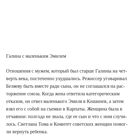
Гали­на с малень­ким Эмилем
Отно­ше­ния с мужем, кото­рый был стар­ше Гали­ны на чет­
верть века, посте­пен­но ухуд­ша­лись. Режис­сер уго­ва­ри­вал
Беля­е­ву быть вме­сте ради сына, он не согла­шал­ся на рас­
тор­же­ние сою­за. Когда жена отве­ти­ла кате­го­ри­че­ским
отка­зом, он отвез малень­ко­го Эми­ля в Киши­нев, а затем
взял его с собой на съем­ки в Кар­па­ты. Жен­щи­на была в
отча­я­нии: пол­го­да не зна­ла, где ее сын и что с ним слу­чи­
лось. Свет­ла­на Тома и Коми­тет совет­ских жен­щин помог­
ли вер­нуть ребенка.