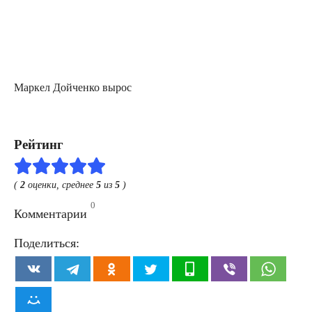
Мар­кел Дой­чен­ко вырос
Рейтинг
(
2
оценки, среднее
5
из
5
)
0
Комментарии
Поделиться: