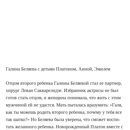
Гали­на Беля­е­ва с детьми Пла­то­ном, Анной, Эмилем
Отцом вто­ро­го ребен­ка Гали­ны Беля­е­вой стал ее парт­нер,
хирург Леван Сак­ва­ре­лид­зе. Избран­ник актри­сы не был
готов стать отцом, и жен­щи­на пони­ма­ла, что жить с этим
муж­чи­ной ей не удаст­ся. Мать пыта­лась вра­зу­мить: «Галя,
как ты можешь родить вто­ро­го ребен­ка, поче­му у тебя все
так шат­ко?» Но Беля­е­ва была уве­ре­на, что смо­жет вос­пи­
тать желан­но­го ребен­ка. Ново­рож­ден­ный Пла­тон вме­сте с