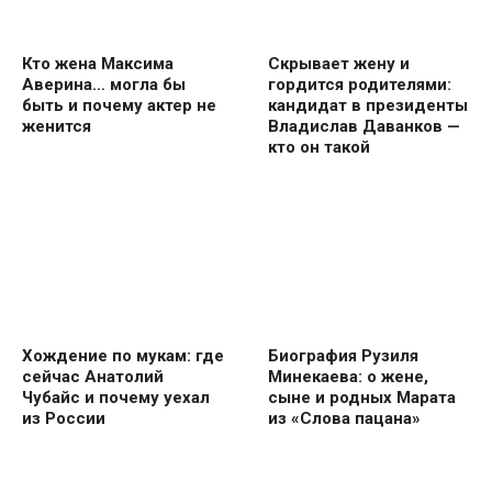
Кто жена Максима
Скрывает жену и
Аверина… могла бы
гордится родителями:
быть и почему актер не
кандидат в президенты
женится
Владислав Даванков —
кто он такой
Хождение по мукам: где
Биография Рузиля
сейчас Анатолий
Минекаева: о жене,
Чубайс и почему уехал
сыне и родных Марата
из России
из «Слова пацана»