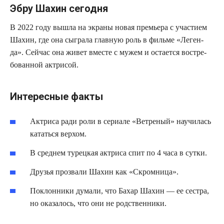
Эбру Шахин сегодня
В 2022 году вышла на экра­ны новая пре­мье­ра с уча­сти­ем
Шахин, где она сыг­ра­ла глав­ную роль в филь­ме «Леген­
да». Сей­час она живет вме­сте с мужем и оста­ет­ся вос­тре­
бо­ван­ной актрисой.
Интересные факты
Актри­са ради роли в сери­а­ле «Вет­ре­ный» научи­лась
катать­ся верхом.
В сред­нем турец­кая актри­са спит по 4 часа в сутки.
Дру­зья про­зва­ли Шахин как «Скром­ни­ца».
Поклон­ни­ки дума­ли, что Бахар Шахин — ее сест­ра,
но ока­за­лось, что они не родственники.