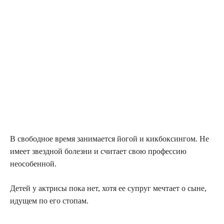
В сво­бод­ное вре­мя зани­ма­ет­ся йогой и кик­бок­син­гом. Не
име­ет звезд­ной болез­ни и счи­та­ет свою про­фес­сию
неособенной.
Детей у актри­сы пока нет, хотя ее супруг меч­та­ет о сыне,
иду­щем по его стопам.