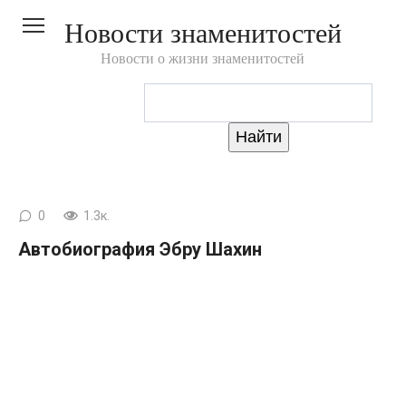
Перейти
Новости знаменитостей
к
контенту
Новости о жизни знаменитостей
0
1.3к.
Автобиография Эбру Шахин