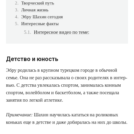
Твор­че­ский путь
Лич­ная жизнь
Эбру Шахин сегодня
Инте­рес­ные факты
Инте­рес­ное видео по теме:
Детство и юность
Эбру роди­лась в круп­ном турец­ком горо­де в обыч­ной
семье. Она не раз рас­ска­зы­ва­ла о сво­их роди­те­лях в интер­
вью. С дет­ства увле­ка­лась спор­том, зани­ма­лась кон­ным
спор­том, волей­бо­лом и бас­кет­бо­лом, а так­же посе­ща­ла
заня­тия по лег­кой атлетике.
При­ме­ча­ние:
Шахин научи­лась катать­ся на роли­ко­вых
конь­ках еще в дет­стве и даже доби­ра­лась на них до школы.