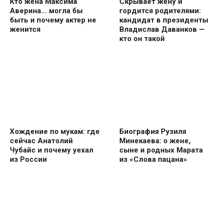
Кто жена Максима
Скрывает жену и
Аверина… могла бы
гордится родителями:
быть и почему актер не
кандидат в президенты
женится
Владислав Даванков —
кто он такой
Хождение по мукам: где
Биография Рузиля
сейчас Анатолий
Минекаева: о жене,
Чубайс и почему уехал
сыне и родных Марата
из России
из «Слова пацана»