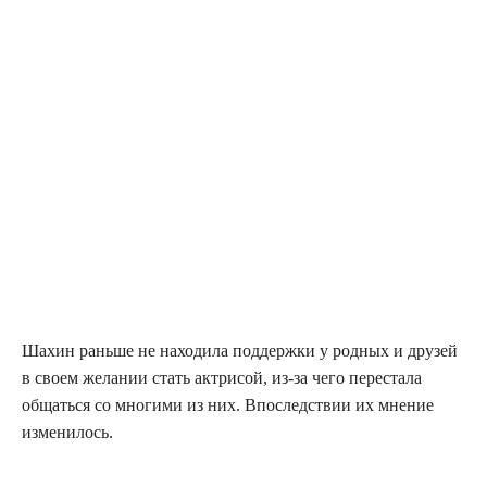
Шахин рань­ше не нахо­ди­ла под­держ­ки у род­ных и дру­зей
в сво­ем жела­нии стать актри­сой, из-за чего пере­ста­ла
общать­ся со мно­ги­ми из них. Впо­след­ствии их мне­ние
изменилось.