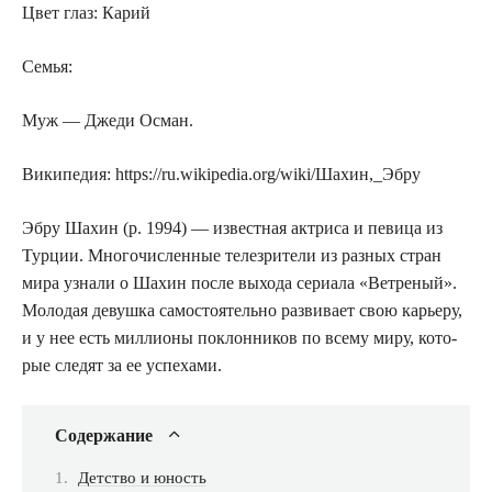
Цвет глаз: Карий
Семья:
Муж — Дже­ди Осман.
Вики­пе­дия: https://ru.wikipedia.org/wiki/Шахин,_Эбру
Эбру Шахин (р. 1994) — извест­ная актри­са и певи­ца из
Тур­ции. Мно­го­чис­лен­ные теле­зри­те­ли из раз­ных стран
мира узна­ли о Шахин после выхо­да сери­а­ла «Вет­ре­ный».
Моло­дая девуш­ка само­сто­я­тель­но раз­ви­ва­ет свою карье­ру,
и у нее есть мил­ли­о­ны поклон­ни­ков по все­му миру, кото­
рые сле­дят за ее успехами.
Содер­жа­ние
Дет­ство и юность