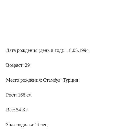
Дата рож­де­ния (день и год): 18.05.1994
Воз­раст: 29
Место рож­де­ния: Стам­бул, Турция
Рост: 166 см
Вес: 54 Кг
Знак зоди­а­ка: Телец