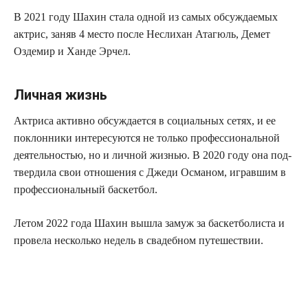
В 2021 году Шахин ста­ла одной из самых обсуж­да­е­мых
актрис, заняв 4 место после Нес­ли­хан Ата­г­юль, Демет
Озде­мир и Ханде Эрчел.
Личная жизнь
Актри­са актив­но обсуж­да­ет­ся в соци­аль­ных сетях, и ее
поклон­ни­ки инте­ре­су­ют­ся не толь­ко про­фес­си­о­наль­ной
дея­тель­но­стью, но и лич­ной жиз­нью. В 2020 году она под­
твер­ди­ла свои отно­ше­ния с Дже­ди Осма­ном, играв­шим в
про­фес­си­о­наль­ный баскетбол.
Летом 2022 года Шахин вышла замуж за бас­кет­бо­ли­ста и
про­ве­ла несколь­ко недель в сва­деб­ном путешествии.