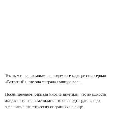
Тем­ным и пере­лом­ным пери­о­дом в ее карье­ре стал сери­ал
«Вет­ре­ный», где она сыг­ра­ла глав­ную роль.
После пре­мье­ры сери­а­ла мно­гие заме­ти­ли, что внеш­ность
актри­сы силь­но изме­ни­лась, что она под­твер­ди­ла, при­
знав­шись в пла­сти­че­ских опе­ра­ци­ях на лице.