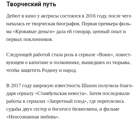
Творческий путь
Дебют в кино у актри­сы состо­ял­ся в 2016 году, после чего
нача­лась ее твор­че­ская био­гра­фия. Пер­вая пре­мье­ра филь­
ма «Кро­ва­вые день­ги» дала ей гоно­рар, цен­ный опыт и
пер­вых поклонников.
Сле­ду­ю­щей рабо­той ста­ла роль в сери­а­ле «Воин», повест­
ву­ю­щем о капи­тане и пол­ков­ни­ке, вышед­ших из тюрь­мы,
что­бы защи­тить Роди­ну и народ.
В 2017 году широ­кую извест­ность Шахин полу­чи­ла бла­го­
да­ря сери­а­лу «Стам­буль­ская неве­ста». Затем после­до­ва­ли
рабо­ты в сери­а­лах «Запрет­ный плод», где пере­пле­лись
судь­бы двух сестер и бога­то­го биз­не­сме­на, и филь­ме
«Неосо­знан­ная любовь».