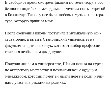
В сво­бод­ное вре­мя смот­ре­ла филь­мы по теле­ви­зо­ру, в осо­
бен­но­сти индий­ские мело­дра­мы, и меч­та­ла стать актри­сой
в Бол­ли­ву­де. Так­же у нее была любовь к музы­ке и лите­ра­
ту­ре, кото­рую при­ви­ла мама.
После окон­ча­ния шко­лы посту­пи­ла в музы­каль­ную кон­
сер­ва­то­рию, а затем в Стам­буль­ский уни­вер­си­тет на
факуль­тет спор­тив­ных наук, хотя этот выбор про­фес­сии
счи­тал­ся необыч­ным для девушек.
Полу­чив диплом в уни­вер­си­те­те, Шахин пошла на кур­сы
по актер­ско­му мастер­ству и позна­ко­ми­лась с буду­щим
мене­дже­ром, кото­рый помог ей най­ти пер­вые роли, начи­
ная с уча­стия в реклам­ных роликах.