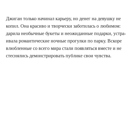
Джи­ган толь­ко начи­нал карье­ру, но денег на девуш­ку не
копил. Она кра­си­во и твор­че­ски забо­ти­лась о люби­мом:
дари­ла необыч­ные буке­ты и неожи­дан­ные подар­ки, устра­
и­ва­ла роман­ти­че­ские ноч­ные про­гул­ки по пар­ку. Вско­ре
влюб­лен­ные со все­го мира ста­ли появ­лять­ся вме­сте и не
стес­ня­лись демон­стри­ро­вать пуб­ли­ке свои чувства.