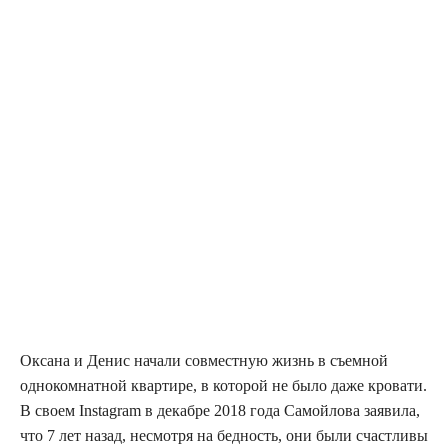
Окса­на и Денис нача­ли сов­мест­ную жизнь в съем­ной
одно­ком­нат­ной квар­ти­ре, в кото­рой не было даже кро­ва­ти.
В сво­ем Instagram в декаб­ре 2018 года Самой­ло­ва заяви­ла,
что 7 лет назад, несмот­ря на бед­ность, они были счаст­ли­вы