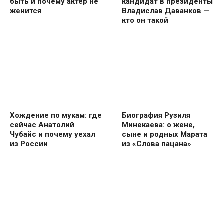
быть и почему актер не
кандидат в президенты
женится
Владислав Даванков —
кто он такой
Хождение по мукам: где
Биография Рузиля
сейчас Анатолий
Минекаева: о жене,
Чубайс и почему уехал
сыне и родных Марата
из России
из «Слова пацана»