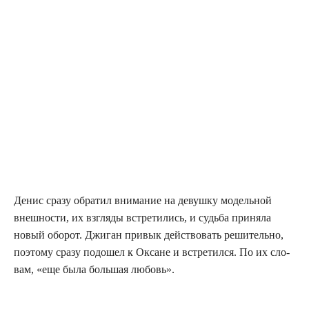
Денис сра­зу обра­тил вни­ма­ние на девуш­ку модель­ной
внеш­но­сти, их взгля­ды встре­ти­лись, и судь­ба при­ня­ла
новый обо­рот. Джи­ган при­вык дей­ство­вать реши­тель­но,
поэто­му сра­зу подо­шел к Оксане и встре­тил­ся. По их сло­
вам, «еще была боль­шая любовь».