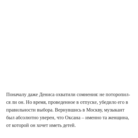
Пона­ча­лу даже Дени­са охва­ти­ли сомне­ния: не пото­ро­пил­
ся ли он. Но вре­мя, про­ве­ден­ное в отпус­ке, убе­ди­ло его в
пра­виль­но­сти выбо­ра. Вер­нув­шись в Моск­ву, музы­кант
был абсо­лют­но уве­рен, что Окса­на – имен­но та жен­щи­на,
от кото­рой он хочет иметь детей.