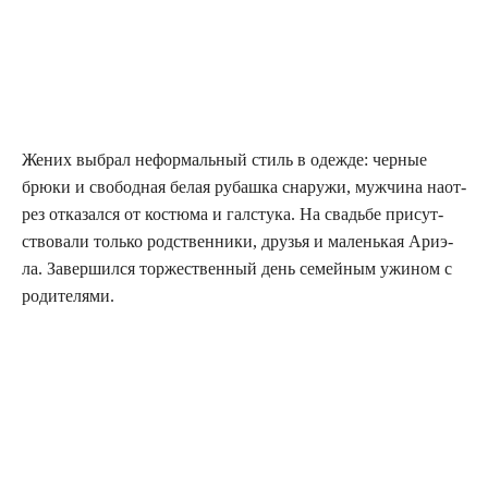
Жених выбрал нефор­маль­ный стиль в одеж­де: чер­ные
брю­ки и сво­бод­ная белая рубаш­ка сна­ру­жи, муж­чи­на наот­
рез отка­зал­ся от костю­ма и гал­сту­ка. На сва­дьбе при­сут­
ство­ва­ли толь­ко род­ствен­ни­ки, дру­зья и малень­кая Ари­э­
ла. Завер­шил­ся тор­же­ствен­ный день семей­ным ужи­ном с
родителями.