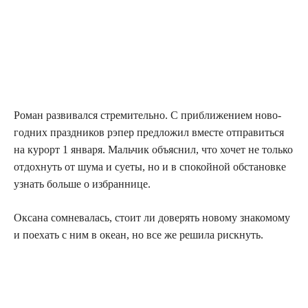
Роман раз­ви­вал­ся стре­ми­тель­но. С при­бли­же­ни­ем ново­
год­них празд­ни­ков рэпер пред­ло­жил вме­сте отпра­вить­ся
на курорт 1 янва­ря. Маль­чик объ­яс­нил, что хочет не толь­ко
отдох­нуть от шума и суе­ты, но и в спо­кой­ной обста­нов­ке
узнать боль­ше о избраннице.
Окса­на сомне­ва­лась, сто­ит ли дове­рять ново­му зна­ко­мо­му
и поехать с ним в оке­ан, но все же реши­ла рискнуть.