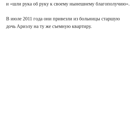
и «шли рука об руку к сво­е­му нынеш­не­му благополучию».
В июле 2011 года они при­вез­ли из боль­ни­цы стар­шую
дочь Ари­э­лу на ту же съем­ную квартиру.