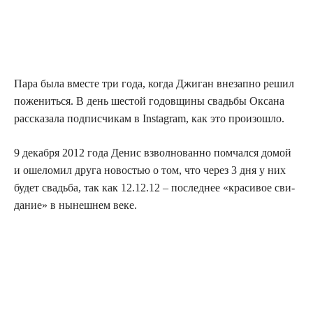
Пара была вме­сте три года, когда Джи­ган вне­зап­но решил
поже­нить­ся. В день шестой годов­щи­ны сва­дьбы Окса­на
рас­ска­за­ла под­пис­чи­кам в Instagram, как это произошло.
9 декаб­ря 2012 года Денис взвол­но­ван­но помчал­ся домой
и оше­ло­мил дру­га ново­стью о том, что через 3 дня у них
будет сва­дьба, так как 12.12.12 – послед­нее «кра­си­вое сви­
да­ние» в нынеш­нем веке.