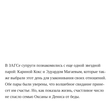
В ЗАГСе супру­ги позна­ко­ми­лись с еще одной звезд­ной
парой: Кари­ной Кокс и Эду­ар­дом Мага­е­вым, кото­рые так­
же выбра­ли этот день для уза­ко­ни­ва­ния сво­их отно­ше­ний.
Обе пары были уве­ре­ны, что вол­шеб­ное сви­да­ние при­не­
сет им сча­стье. Но, как пока­за­ла жизнь, счаст­ли­вое чис­ло
не спас­ло семью Окса­ны и Дени­са от беды.