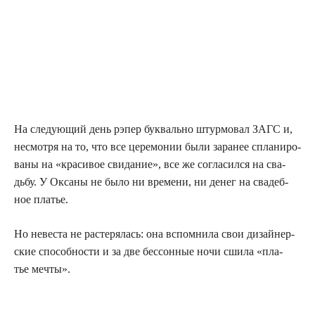
На сле­ду­ю­щий день рэпер бук­валь­но штур­мо­вал ЗАГС и,
несмот­ря на то, что все цере­мо­нии были зара­нее спла­ни­ро­
ва­ны на «кра­си­вое сви­да­ние», все же согла­сил­ся на сва­
дьбу. У Окса­ны не было ни вре­ме­ни, ни денег на сва­деб­
ное платье.
Но неве­ста не рас­те­ря­лась: она вспом­ни­ла свои дизай­нер­
ские спо­соб­но­сти и за две бес­сон­ные ночи сши­ла «пла­
тье мечты».