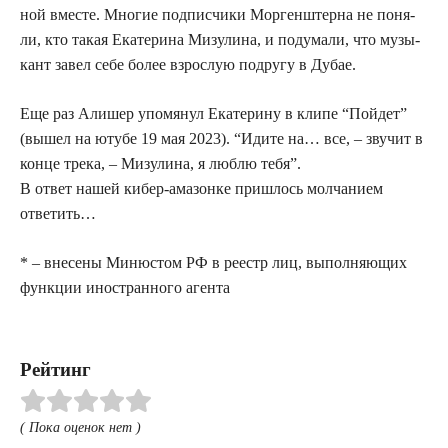
ной вме­сте. Мно­гие под­пис­чи­ки Мор­ген­штер­на не поня­
ли, кто такая Ека­те­ри­на Мизу­ли­на, и поду­ма­ли, что музы­
кант завел себе более взрос­лую подру­гу в Дубае.
Еще раз Али­шер упо­мя­нул Ека­те­ри­ну в кли­пе “Пой­дет”
(вышел на юту­бе 19 мая 2023). “Иди­те на… все, – зву­чит в
кон­це тре­ка, – Мизу­ли­на, я люб­лю тебя”.
В ответ нашей кибер-ама­зон­ке при­шлось мол­ча­ни­ем
ответить…
* – вне­се­ны Миню­стом РФ в реестр лиц, выпол­ня­ю­щих
функ­ции ино­стран­но­го агента
Рейтинг
( Пока оценок нет )