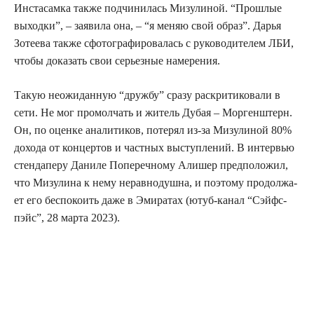
Инста­сам­ка так­же под­чи­ни­лась Мизу­ли­ной. “Про­шлые
выход­ки”, – заяви­ла она, – “я меняю свой образ”. Дарья
Зоте­е­ва так­же сфо­то­гра­фи­ро­ва­лась с руко­во­ди­те­лем ЛБИ,
что­бы дока­зать свои серьез­ные намерения.
Такую неожи­дан­ную “друж­бу” сра­зу рас­кри­ти­ко­ва­ли в
сети. Не мог про­мол­чать и житель Дубая – Мор­ген­штерн.
Он, по оцен­ке ана­ли­ти­ков, поте­рял из-за Мизу­ли­ной 80%
дохо­да от кон­цер­тов и част­ных выступ­ле­ний. В интер­вью
стен­да­пе­ру Дани­ле Попе­реч­но­му Али­шер пред­по­ло­жил,
что Мизу­ли­на к нему нерав­но­душ­на, и поэто­му про­дол­жа­
ет его бес­по­ко­ить даже в Эми­ра­тах (ютуб-канал “Сэйф­с­
пэйс”, 28 мар­та 2023).