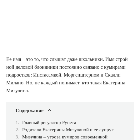
Ее имя – это то, что слы­шат даже школь­ни­ки. Имя строй­
ной дело­вой блон­дин­ки посто­ян­но свя­за­но с куми­ра­ми
под­рост­ков: Инста­сам­кой, Мор­ген­штер­ном и Скал­ли
Мила­но. Но, не каж­дый пони­ма­ет, кто такая Ека­те­ри­на
Мизулина.
Содер­жа­ние
Глав­ный регу­ля­тор Рунета
Роди­те­ли Ека­те­ри­ны Мизу­ли­ной и ее супруг
Мизу­ли­на – угро­за куми­ров совре­мен­ной