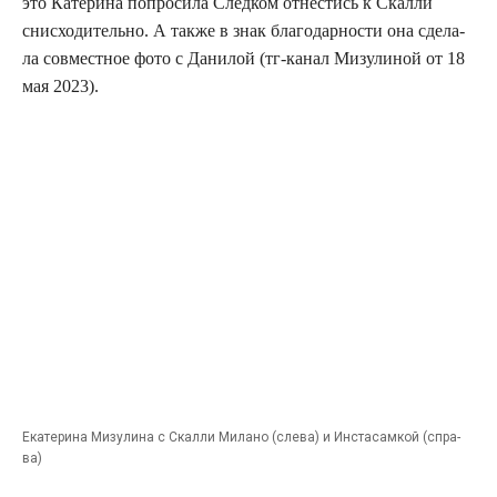
это Кате­ри­на попро­си­ла След­ком отне­стись к Скал­ли
снис­хо­ди­тель­но. А так­же в знак бла­го­дар­но­сти она сде­ла­
ла сов­мест­ное фото с Дани­лой (тг-канал Мизу­ли­ной от 18
мая 2023).
Ека­те­ри­на Мизу­ли­на с Скал­ли Мила­но (сле­ва) и Инста­сам­кой (спра­
ва)