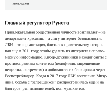
молодежи
Главный регулятор Рунета
При­вле­ка­тель­ная обще­ствен­ная лич­ность воз­глав­ля­ет – не
депар­та­мент кра­са­виц, – а Лигу интер­нет-без­опас­но­сти.
ЛБИ – это орга­ни­за­ция, близ­кая к пра­ви­тель­ству, создан­
ная еще в 2011 году, что­бы уда­лить из интер­не­та непра­во­
мер­ную инфор­ма­цию. Кибер-дру­жин­ни­ки нахо­дят сай­ты с
про­ти­во­прав­ным кон­тен­том (педо­фи­лия, запре­щен­ные
веще­ства, экс­тре­мизм) и доби­ва­ют­ся их бло­ки­ров­ки через
Роспо­треб­над­зор. Когда в 2017 году ЛБИ воз­гла­ви­ла Мизу­
ли­на, борь­ба с “запре­щен­кой” рас­про­стра­ни­лась еще и на
бло­ге­ров, рэп-испол­ни­те­лей, поп-музыкантов.