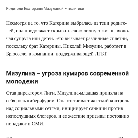
Роди­те­ли Ека­те­ри­ны Мизу­ли­ной – политики
Несмот­ря на то, что Кате­ри­на выбра­лась из тени роди­те­
лей, она про­дол­жа­ет скры­вать свою лич­ную жизнь, вклю­
чая супру­га или детей. Это вызы­ва­ет раз­лич­ные сплет­ни,
посколь­ку брат Кате­ри­ны, Нико­лай Мизу­лин, рабо­та­ет в
Брюс­се­ле, в ком­па­нии, под­дер­жи­ва­ю­щей ЛГБТ.
Мизулина – угроза кумиров современной
молодежи
Став дирек­то­ром Лиги, Мизу­ли­на-млад­шая при­ня­ла на
себя роль кибер-фурии. Она отста­и­ва­ет жест­кий кон­троль
над соци­аль­ны­ми сетя­ми, ини­ци­и­ру­ет санк­ции про­тив
непо­слуш­ных бло­ге­ров, и ее жест­кие при­зы­вы посто­ян­но
попа­да­ют в СМИ.