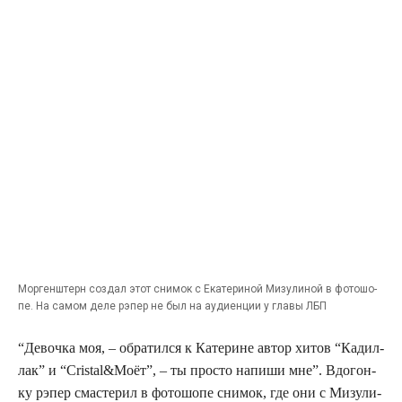
Мор­ген­штерн создал этот сни­мок с Ека­те­ри­ной Мизу­ли­ной в фото­шо­
пе. На самом деле рэпер не был на ауди­ен­ции у гла­вы ЛБП
“Девоч­ка моя, – обра­тил­ся к Кате­рине автор хитов “Кадил­
лак” и “Cristal&Моёт”, – ты про­сто напи­ши мне”. Вдо­гон­
ку рэпер сма­сте­рил в фото­шо­пе сни­мок, где они с Мизу­ли­