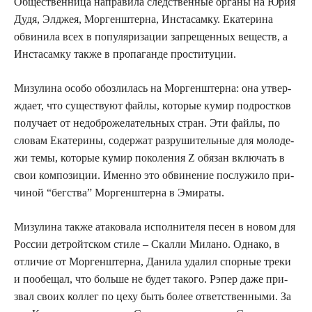
Обще­ствен­ни­ца напра­ви­ла след­ствен­ные орга­ны на Юрия
Дудя, Элджея, Мор­ген­штер­на, Инста­сам­ку. Ека­те­ри­на
обви­ни­ла всех в попу­ля­ри­за­ции запре­щен­ных веществ, а
Инста­сам­ку так­же в про­па­ган­де проституции.
Мизу­ли­на осо­бо обо­зли­лась на Мор­ген­штер­на: она утвер­
жда­ет, что суще­ству­ют фай­лы, кото­рые кумир под­рост­ков
полу­ча­ет от недоб­ро­же­ла­тель­ных стран. Эти фай­лы, по
сло­вам Ека­те­ри­ны, содер­жат раз­ру­ши­тель­ные для моло­де­
жи темы, кото­рые кумир поко­ле­ния Z обя­зан вклю­чать в
свои ком­по­зи­ции. Имен­но это обви­не­ние послу­жи­ло при­
чи­ной “бег­ства” Мор­ген­штер­на в Эмираты.
Мизу­ли­на так­же ата­ко­ва­ла испол­ни­те­ля песен в новом для
Рос­сии дет­ройт­ском сти­ле – Скал­ли Мила­но. Одна­ко, в
отли­чие от Мор­ген­штер­на, Дани­ла уда­лил спор­ные тре­ки
и пообе­щал, что боль­ше не будет тако­го. Рэпер даже при­
звал сво­их кол­лег по цеху быть более ответ­ствен­ны­ми. За