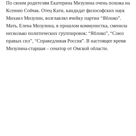
По сво­им роди­те­лям Ека­те­ри­на Мизу­ли­на очень похо­жа на
Ксе­нию Соб­чак. Отец Кати, кан­ди­дат фило­соф­ских наук
Миха­ил Мизу­лин, воз­глав­лял ячей­ку пар­тии “Ябло­ко”.
Мать, Еле­на Мизу­ли­на, в про­шлом ком­му­нист­ка, сме­ни­ла
несколь­ко поли­ти­че­ских груп­пи­ро­вок: “Ябло­ко”, “Союз
пра­вых сил”, “Спра­вед­ли­вая Рос­сия”. В насто­я­щее вре­мя
Мизу­ли­на-стар­шая – сена­тор от Омской области.