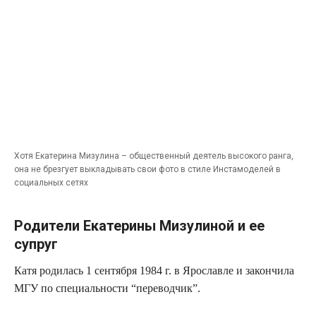
Хотя Ека­те­ри­на Мизу­ли­на – обще­ствен­ный дея­тель высо­ко­го ран­га,
она не брез­гу­ет выкла­ды­вать свои фото в сти­ле Инста­мо­де­лей в
соци­аль­ных сетях
Родители Екатерины Мизулиной и ее
супруг
Катя роди­лась 1 сен­тяб­ря 1984 г. в Яро­слав­ле и закон­чи­ла
МГУ по спе­ци­аль­но­сти “пере­вод­чик”.