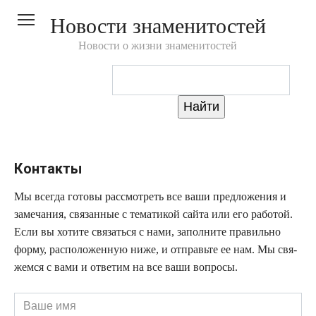
Перейти
Новости знаменитостей
к
контенту
Новости о жизни знаменитостей
Контакты
Мы все­гда гото­вы рас­смот­реть все ваши пред­ло­же­ния и
заме­ча­ния, свя­зан­ные с тема­ти­кой сай­та или его рабо­той.
Если вы хоти­те свя­зать­ся с нами, запол­ни­те пра­виль­но
фор­му, рас­по­ло­жен­ную ниже, и отправь­те ее нам. Мы свя­
жем­ся с вами и отве­тим на все ваши вопросы.