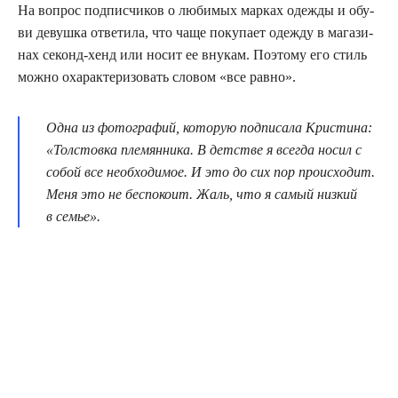
На вопрос под­пис­чи­ков о люби­мых мар­ках одеж­ды и обу­
ви девуш­ка отве­ти­ла, что чаще поку­па­ет одеж­ду в мага­зи­
нах секонд-хенд или носит ее вну­кам. Поэто­му его стиль
мож­но оха­рак­те­ри­зо­вать сло­вом «все равно».
Одна из фото­гра­фий, кото­рую под­пи­са­ла Кри­сти­на:
«Тол­стов­ка пле­мян­ни­ка. В дет­стве я все­гда носил с
собой все необ­хо­ди­мое. И это до сих пор про­ис­хо­дит.
Меня это не бес­по­ко­ит. Жаль, что я самый низ­кий
в семье».