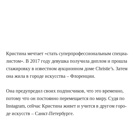
Кри­сти­на меч­та­ет «стать супер­про­фес­си­о­наль­ным спе­ци­а­
ли­стом». В 2017 году девуш­ка полу­чи­ла диплом и про­шла
ста­жи­ров­ку в извест­ном аук­ци­он­ном доме Christie’s. Затем
она жила в горо­де искус­ства – Флоренции.
Она пре­ду­пре­дил сво­их под­пис­чи­ков, что это вре­мен­но,
пото­му что он посто­ян­но пере­ме­ща­ет­ся по миру. Судя по
Instagram, сей­час Кри­сти­на живет и учит­ся в дру­гом горо­
де искусств – Санкт-Петербурге.