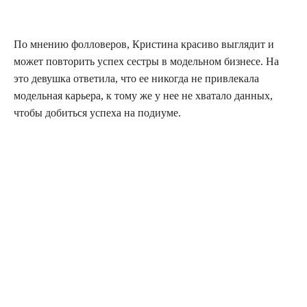
По мне­нию фол­ло­ве­ров, Кри­сти­на кра­си­во выгля­дит и
может повто­рить успех сест­ры в модель­ном биз­не­се. На
это девуш­ка отве­ти­ла, что ее нико­гда не при­вле­ка­ла
модель­ная карье­ра, к тому же у нее не хва­та­ло дан­ных,
что­бы добить­ся успе­ха на подиуме.