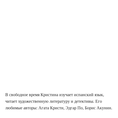
В сво­бод­ное вре­мя Кри­сти­на изу­ча­ет испан­ский язык,
чита­ет худо­же­ствен­ную лите­ра­ту­ру и детек­ти­вы. Его
люби­мые авто­ры: Ага­та Кри­сти, Эдгар По, Борис Акунин.