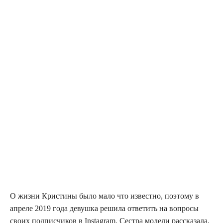
О жиз­ни Кри­сти­ны было мало что извест­но, поэто­му в
апре­ле 2019 года девуш­ка реши­ла отве­тить на вопро­сы
сво­их под­пис­чи­ков в Instagram. Сест­ра моде­ли рас­ска­за­ла,