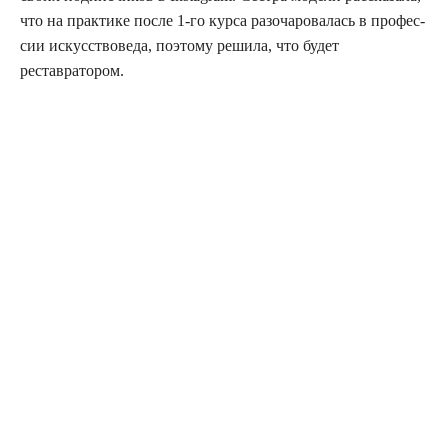
что на прак­ти­ке после 1‑го кур­са разо­ча­ро­ва­лась в про­фес­
сии искус­ство­ве­да, поэто­му реши­ла, что будет
реставратором.