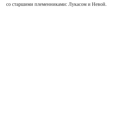
со стар­ши­ми пле­мен­ни­ка­ми: Лука­сом и Невой.