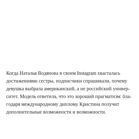
Когда Ната­лья Водя­но­ва в сво­ем Instagram хва­ста­лась
дости­же­ни­я­ми сест­ры, под­пис­чи­ки спра­ши­ва­ли, поче­му
девуш­ка выбра­ла аме­ри­кан­ский, а не рос­сий­ский уни­вер­
си­тет. Модель отве­ти­ла, что это хоро­ший праг­ма­тизм: бла­
го­да­ря меж­ду­на­род­но­му дипло­му Кри­сти­на полу­чит
допол­ни­тель­ные воз­мож­но­сти и возможности.