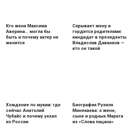
Кто жена Максима
Скрывает жену и
Аверина… могла бы
гордится родителями:
быть и почему актер не
кандидат в президенты
женится
Владислав Даванков —
кто он такой
Хождение по мукам: где
Биография Рузиля
сейчас Анатолий
Минекаева: о жене,
Чубайс и почему уехал
сыне и родных Марата
из России
из «Слова пацана»