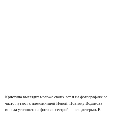
Кри­сти­на выгля­дит моло­же сво­их лет и на фото­гра­фи­ях ее
часто пута­ют с пле­мян­ни­цей Невой. Поэто­му Водя­но­ва
ино­гда уточ­ня­ет: на фото я с сест­рой, а не с доче­рью. В