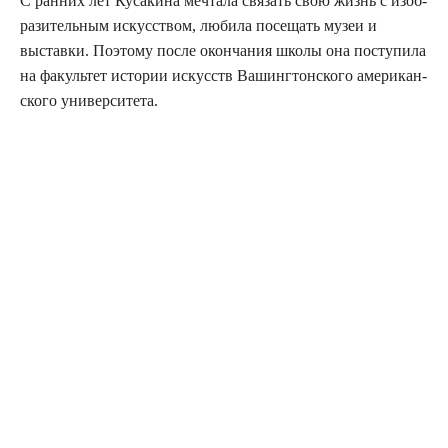
С ран­них лет Куса­ки­на меч­та­ла свя­зать свою жизнь с изоб­
ра­зи­тель­ным искус­ством, люби­ла посе­щать музеи и
выстав­ки. Поэто­му после окон­ча­ния шко­лы она посту­пи­ла
на факуль­тет исто­рии искусств Вашинг­тон­ско­го аме­ри­кан­
ско­го университета.