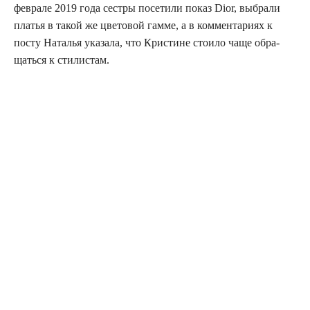
фев­ра­ле 2019 года сест­ры посе­ти­ли показ Dior, выбра­ли
пла­тья в такой же цве­то­вой гам­ме, а в ком­мен­та­ри­ях к
посту Ната­лья ука­за­ла, что Кри­стине сто­и­ло чаще обра­
щать­ся к стилистам.