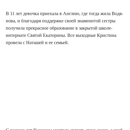
В 11 лет девоч­ка при­е­ха­ла в Англию, где тогда жила Водя­
но­ва, и бла­го­да­ря под­держ­ке сво­ей зна­ме­ни­той сест­ры
полу­чи­ла пре­крас­ное обра­зо­ва­ние в закры­той шко­ле-
интер­на­те Свя­той Ека­те­ри­ны. Все выход­ные Кри­сти­на
про­ве­ла с Ната­шей и ее семьей.