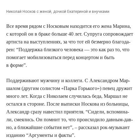
Нико­лай Нос­ков с женой, доч­кой Ека­те­ри­ной и внучками
Все вре­мя рядом с Нос­ко­вым нахо­дит­ся его жена Мари­на,
с кото­рой он в бра­ке боль­ше 40 лет. Супру­га сопро­вож­да­ет
арти­ста на выступ­ле­ни­ях, за что тот ей без­мер­но бла­го­да­
рен: “Под­держ­ка близ­ко­го чело­ве­ка — это как раз то, что
помо­га­ет моби­ли­зо­вать­ся перед кон­цер­том и быть
в форме”.
Под­дер­жи­ва­ют муж­чи­ну и кол­ле­ги. С Алек­сан­дром Мар­
ша­лом (дру­гим соли­стом «Пар­ка Горь­ко­го») певец дру­жит
мно­го лет. Когда с Нико­ла­ем слу­чи­лась беда, Мар­шал не
остал­ся в сто­роне. После выпис­ки Нос­ко­ва из боль­ни­цы,
Алек­сандр сра­зу наве­стил при­я­те­ля. “Сиде­ли, вспо­ми­на­
ли, сме­я­лись. Он пом­нит то, что про­ис­хо­ди­ло дав­ным-дав­
но, а бли­жай­шие собы­тия нет”, – рас­ска­зал рок-музы­кант
изда­нию “Аргу­мен­ты и факты”.