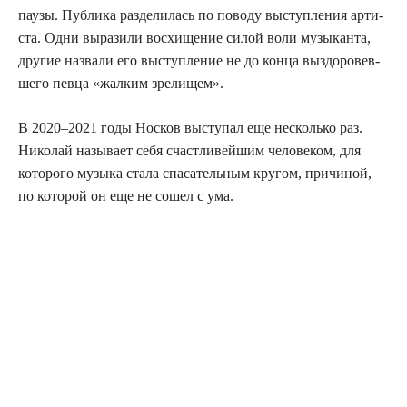
пау­зы. Пуб­ли­ка раз­де­ли­лась по пово­ду выступ­ле­ния арти­
ста. Одни выра­зи­ли вос­хи­ще­ние силой воли музы­кан­та,
дру­гие назва­ли его выступ­ле­ние не до кон­ца выздо­ро­вев­
ше­го пев­ца «жал­ким зрелищем».
В 2020–2021 годы Нос­ков высту­пал еще несколь­ко раз.
Нико­лай назы­ва­ет себя счаст­ли­вей­шим чело­ве­ком, для
кото­ро­го музы­ка ста­ла спа­са­тель­ным кру­гом, при­чи­ной,
по кото­рой он еще не сошел с ума.