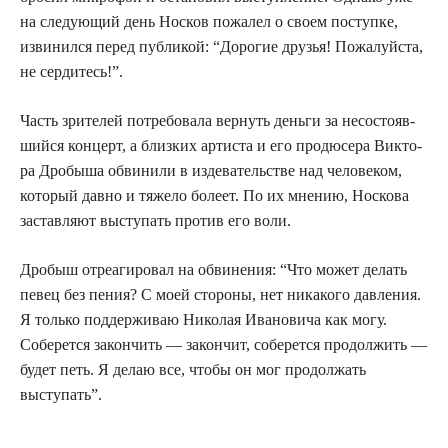
на сле­ду­ю­щий день Нос­ков пожа­лел о сво­ем поступ­ке,
изви­нил­ся перед пуб­ли­кой: “Доро­гие дру­зья! Пожа­луй­ста,
не сердитесь!”.
Часть зри­те­лей потре­бо­ва­ла вер­нуть день­ги за несо­сто­яв­
ший­ся кон­церт, а близ­ких арти­ста и его про­дю­се­ра Вик­то­
ра Дро­бы­ша обви­ни­ли в изде­ва­тель­стве над чело­ве­ком,
кото­рый дав­но и тяже­ло боле­ет. По их мне­нию, Нос­ко­ва
застав­ля­ют высту­пать про­тив его воли.
Дро­быш отре­а­ги­ро­вал на обви­не­ния: “Что может делать
певец без пения? С моей сто­ро­ны, нет ника­ко­го дав­ле­ния.
Я толь­ко под­дер­жи­ваю Нико­лая Ива­но­ви­ча как могу.
Собе­рет­ся закон­чить — закон­чит, собе­рет­ся про­дол­жить —
будет петь. Я делаю все, что­бы он мог про­дол­жать
выступать”.