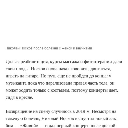
Нико­лай Нос­ков после болез­ни с женой и внучками
Дол­гая реа­би­ли­та­ция, кур­сы мас­са­жа и физио­те­ра­пии дали
свои пло­ды. Нос­ков сно­ва начал гово­рить, дви­гать­ся,
играть на гита­ре. Но путь еще не прой­ден до кон­ца: у
музы­кан­та пока что пара­ли­зо­ва­на пра­вая часть тела, он
может ходить толь­ко с косты­лем, поэто­му кон­цер­ты дает,
сидя в кресле.
Воз­вра­ще­ние на сце­ну слу­чи­лось в 2019‑м. Несмот­ря на
тяже­лую болезнь, Нико­лай Нос­ков выпу­стил новый аль­
бом — «Живой» — и дал пер­вый кон­церт после дол­гой