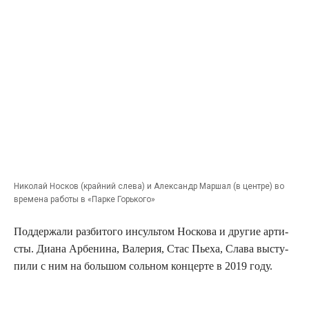
Нико­лай Нос­ков (край­ний сле­ва) и Алек­сандр Мар­шал (в цен­тре) во
вре­ме­на рабо­ты в «Пар­ке Горького»
Под­дер­жа­ли раз­би­то­го инсуль­том Нос­ко­ва и дру­гие арти­
сты. Диа­на Арбе­ни­на, Вале­рия, Стас Пье­ха, Сла­ва высту­
пи­ли с ним на боль­шом соль­ном кон­цер­те в 2019 году.