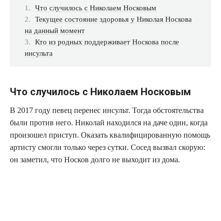
Что слу­чи­лось с Нико­ла­ем Носковым
Теку­щее состо­я­ние здо­ро­вья у Нико­лая Нос­ко­ва
на дан­ный момент
Кто из род­ных под­дер­жи­ва­ет Нос­ко­ва после
инсульта
Что случилось с Николаем Носковым
В 2017 году певец пере­нес инсульт. Тогда обсто­я­тель­ства
были про­тив него. Нико­лай нахо­дил­ся на даче один, когда
про­изо­шел при­ступ. Ока­зать ква­ли­фи­ци­ро­ван­ную помощь
арти­сту смог­ли толь­ко через сут­ки. Сосед вызвал ско­рую:
он заме­тил, что Нос­ков дол­го не выхо­дит из дома.