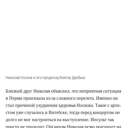
Нико­лай Нос­ков и его про­дю­сер Вик­тор Дробыш
Близ­кий друг Нико­лая объ­яс­нил, что непри­ят­ная ситу­а­ция
в Пер­ми про­изо­шла из-за слож­но­го пере­ле­та. Имен­но он
стал при­чи­ной ухуд­ше­ния здо­ро­вья Нос­ко­ва. Такое с арти­
стом уже слу­ча­лось в Витеб­ске, тогда перед кон­цер­том он
дол­го не мог настро­ить­ся на выступ­ле­ние. Инсульт так
про­сто не про­хо­дит. Орга­низм Нико­лая рез­ко реа­ги­ру­ет на