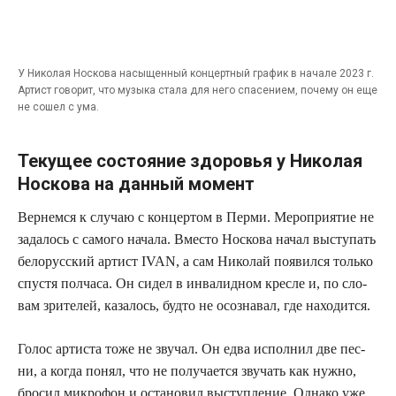
У Нико­лая Нос­ко­ва насы­щен­ный кон­церт­ный гра­фик в нача­ле 2023 г.
Артист гово­рит, что музы­ка ста­ла для него спа­се­ни­ем, поче­му он еще
не сошел с ума.
Текущее состояние здоровья у Николая
Носкова на данный момент
Вер­нем­ся к слу­чаю с кон­цер­том в Пер­ми. Меро­при­я­тие не
зада­лось с само­го нача­ла. Вме­сто Нос­ко­ва начал высту­пать
бело­рус­ский артист IVAN, а сам Нико­лай появил­ся толь­ко
спу­стя пол­ча­са. Он сидел в инва­лид­ном крес­ле и, по сло­
вам зри­те­лей, каза­лось, буд­то не осо­зна­вал, где находится.
Голос арти­ста тоже не зву­чал. Он едва испол­нил две пес­
ни, а когда понял, что не полу­ча­ет­ся зву­чать как нуж­но,
бро­сил мик­ро­фон и оста­но­вил выступ­ле­ние. Одна­ко уже