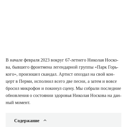
В нача­ле фев­ра­ля 2023 вокруг 67-лет­не­го Нико­лая Нос­ко­
ва, быв­ше­го фронт­ме­на леген­дар­ной груп­пы «Парк Горь­
ко­го», про­изо­шел скан­дал. Артист опоз­дал на свой кон­
церт в Пер­ми, испол­нил все­го две пес­ни, а затем и вовсе
бро­сил мик­ро­фон и поки­нул сце­ну. Мы собра­ли послед­ние
обнов­ле­ния о состо­я­нии здо­ро­вья Нико­лая Нос­ко­ва на дан­
ный момент.
Содер­жа­ние