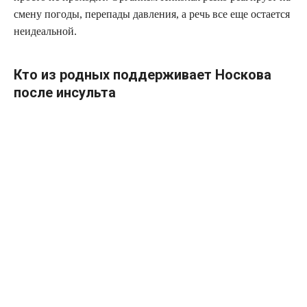
сме­ну пого­ды, пере­па­ды дав­ле­ния, а речь все еще оста­ет­ся
неидеальной.
Кто из родных поддерживает Носкова
после инсульта