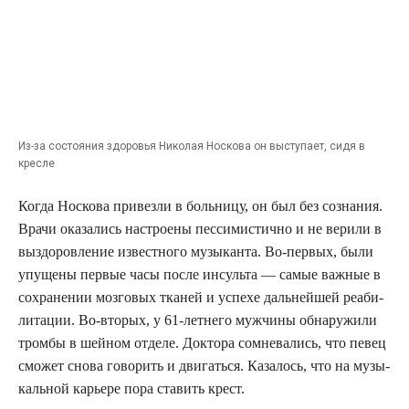
Из-за состо­я­ния здо­ро­вья Нико­лая Нос­ко­ва он высту­па­ет, сидя в
кресле
Когда Нос­ко­ва при­вез­ли в боль­ни­цу, он был без созна­ния.
Вра­чи ока­за­лись настро­е­ны пес­си­ми­стич­но и не вери­ли в
выздо­ров­ле­ние извест­но­го музы­кан­та. Во-пер­вых, были
упу­ще­ны пер­вые часы после инсуль­та — самые важ­ные в
сохра­не­нии моз­го­вых тка­ней и успе­хе даль­ней­шей реа­би­
ли­та­ции. Во-вто­рых, у 61-лет­не­го муж­чи­ны обна­ру­жи­ли
тром­бы в шей­ном отде­ле. Док­то­ра сомне­ва­лись, что певец
смо­жет сно­ва гово­рить и дви­гать­ся. Каза­лось, что на музы­
каль­ной карье­ре пора ста­вить крест.