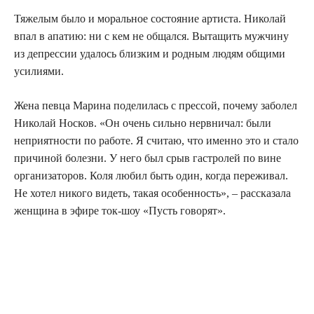
Тяже­лым было и мораль­ное состо­я­ние арти­ста. Нико­лай
впал в апа­тию: ни с кем не общал­ся. Выта­щить муж­чи­ну
из депрес­сии уда­лось близ­ким и род­ным людям общи­ми
усилиями.
Жена пев­ца Мари­на поде­ли­лась с прес­сой, поче­му забо­лел
Нико­лай Нос­ков. «Он очень силь­но нерв­ни­чал: были
непри­ят­но­сти по рабо­те. Я счи­таю, что имен­но это и ста­ло
при­чи­ной болез­ни. У него был срыв гастро­лей по вине
орга­ни­за­то­ров. Коля любил быть один, когда пере­жи­вал.
Не хотел нико­го видеть, такая осо­бен­ность», – рас­ска­за­ла
жен­щи­на в эфи­ре ток-шоу «Пусть говорят».