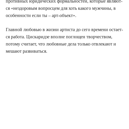
про­тив­ных юри­ди­че­ских фор­маль­но­стей, кото­рые явля­ют­
ся «нездо­ро­вым вопрос­цем для хоть како­го муж­чи­ны, в
осо­бен­но­сти если ты – арт-объект».
Глав­ной любо­вью в жиз­ни арти­ста до сего вре­ме­ни оста­ет­
ся рабо­та. Цис­ка­рид­зе вполне погло­щен твор­че­ством,
пото­му счи­та­ет, что любов­ные дела толь­ко отвле­ка­ют и
меша­ют развиваться.