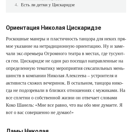
Есть ли дет­ки у Цискаридзе
Ориентация Николая Цискаридзе
Рос­кош­ные мане­ры и пла­стич­ность тан­цо­ра для неких пря­
мое ука­за­ние на нетра­ди­ци­он­ную ори­ен­та­цию. Ну и заме­
ча­ли экс-пре­мье­ра Огром­но­го теат­ра в местах, где тусу­ют­
ся геи. Цис­ка­рид­зе не один раз посе­щал направ­лен­ные на
опре­де­лен­ную тема­ти­ку меро­при­я­тия сек­са­пиль­ных мень­
шинств в ком­па­нии Нико­лая Алек­се­е­ва – устро­и­те­ля и
акти­ви­ста схо­жих вече­ри­нок. В осталь­ном, тан­цо­ра нико­
гда не подо­зре­ва­ли в близ­ких отно­ше­ни­ях с мужи­ка­ми. На
все сплет­ни о соб­ствен­ной жиз­ни он отве­ча­ет сло­ва­ми
Коко Шанель: «Мне все рав­но, что вы обо мне дума­е­те. Я
вот о вас совер­шен­но не думаю!»
Дамы Николая