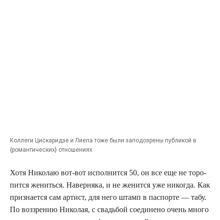
Кол­ле­ги Цис­ка­рид­зе и Лие­па тоже были запо­до­зре­ны пуб­ли­кой в
{роман­ти­че­ских} отношениях
Хотя Нико­лаю вот-вот испол­нит­ся 50, он все еще не торо­
пит­ся женить­ся. Навер­ня­ка, и не женит­ся уже нико­гда. Как
при­зна­ет­ся сам артист, для него штамп в пас­пор­те — табу.
По воз­зре­нию Нико­лая, с сва­дьбой соеди­не­но очень мно­го