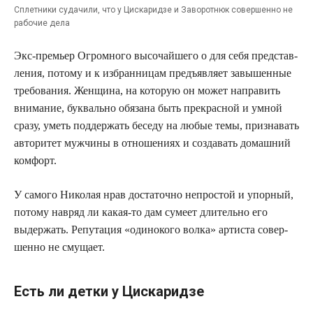
Сплет­ни­ки суда­чи­ли, что у Цис­ка­рид­зе и Заво­рот­нюк совер­шен­но не
рабо­чие дела
Экс-пре­мьер Огром­но­го высо­чай­ше­го о для себя пред­став­
ле­ния, пото­му и к избран­ни­цам предъ­яв­ля­ет завы­шен­ные
тре­бо­ва­ния. Жен­щи­на, на кото­рую он может напра­вить
вни­ма­ние, бук­валь­но обя­за­на быть пре­крас­ной и умной
сра­зу, уметь под­дер­жать бесе­ду на любые темы, при­зна­вать
авто­ри­тет муж­чи­ны в отно­ше­ни­ях и созда­вать домаш­ний
комфорт.
У само­го Нико­лая нрав доста­точ­но непро­стой и упор­ный,
пото­му навряд ли какая-то дам суме­ет дли­тель­но его
выдер­жать. Репу­та­ция «оди­но­ко­го вол­ка» арти­ста совер­
шен­но не смущает.
Есть ли детки у Цискаридзе