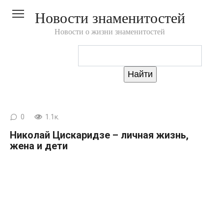
Перейти
Новости знаменитостей
к
контенту
Новости о жизни знаменитостей
0
1.1к.
Николай Цискаридзе – личная жизнь,
жена и дети