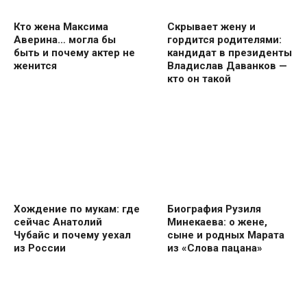
Кто жена Максима
Скрывает жену и
Аверина… могла бы
гордится родителями:
быть и почему актер не
кандидат в президенты
женится
Владислав Даванков —
кто он такой
Хождение по мукам: где
Биография Рузиля
сейчас Анатолий
Минекаева: о жене,
Чубайс и почему уехал
сыне и родных Марата
из России
из «Слова пацана»