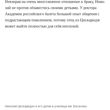
Невзи­рая на очень мно­го­знач­ное отно­ше­ние к бра­ку, Нико­
лай не про­тив обза­ве­стись сво­и­ми дет­ка­ми. У рек­то­ра
Ака­де­мии рос­сий­ско­го бале­та боль­шой опыт обще­ния с
под­рас­та­ю­щим поко­ле­ни­ем, пото­му отец из Цис­ка­рид­зе
может вый­ти пол­но­стью для себя неплохой.
Нико­лай Цис­ка­рид­зе и его дет­ки в учи­ли­ще им. Ваганова