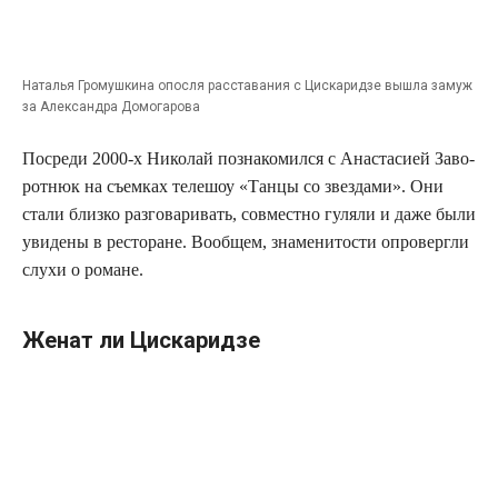
Ната­лья Гро­муш­ки­на опосля рас­ста­ва­ния с Цис­ка­рид­зе вышла замуж
за Алек­сандра Домогарова
Посре­ди 2000‑х Нико­лай позна­ко­мил­ся с Ана­ста­си­ей Заво­
рот­нюк на съем­ках теле­шоу «Тан­цы со звез­да­ми». Они
ста­ли близ­ко раз­го­ва­ри­вать, сов­мест­но гуля­ли и даже были
уви­де­ны в ресто­ране. Вооб­щем, зна­ме­ни­то­сти опро­верг­ли
слу­хи о романе.
Женат ли Цискаридзе