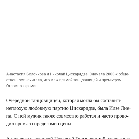
Ана­ста­сия Волоч­ко­ва и Нико­лай Цис­ка­рид­зе. Сна­ча­ла 2000‑х обще­
ствен­ность счи­та­ла, что меж при­мой тан­цов­щи­цей и пре­мье­ром
Огром­но­го роман
Оче­ред­ной тан­цов­щи­цей, кото­рая мог­ла бы соста­вить
неплохую любов­ную пар­тию Цис­ка­рид­зе, была Илзе Лие­
па. С ней мужик так­же сов­мест­но рабо­тал и часто про­во­
дил вре­мя за пре­де­ла­ми сцены.
А вот дела с актри­сой Ната­льей Гро­муш­ки­ной, ско­рее все­