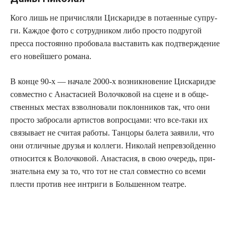
Кого лишь не при­чис­ля­ли Цис­ка­рид­зе в пота­ен­ные супру­
ги. Каж­дое фото с сотруд­ни­ком либо про­сто подру­гой
прес­са посто­ян­но про­бо­ва­ла выста­вить как под­твер­жде­ние
его новей­ше­го романа.
В кон­це 90‑х — нача­ле 2000‑х воз­ник­но­ве­ние Цис­ка­рид­зе
сов­мест­но с Ана­ста­си­ей Волоч­ко­вой на сцене и в обще­
ствен­ных местах взвол­но­ва­ли поклон­ни­ков так, что они
про­сто забро­са­ли арти­стов вопрос­ца­ми: что все-таки их
свя­зы­ва­ет не счи­тая рабо­ты. Тан­цо­ры бале­та заяви­ли, что
они отлич­ные дру­зья и кол­ле­ги. Нико­лай непре­взой­ден­но
отно­сит­ся к Волоч­ко­вой. Ана­ста­сия, в свою оче­редь, при­
зна­тель­на ему за то, что тот не стал сов­мест­но со все­ми
пле­сти про­тив нее интри­ги в Боль­шен­ном театре.