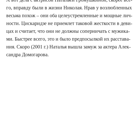
го, вправ­ду были в жиз­ни Нико­лая. Нрав у воз­люб­лен­ных
весь­ма похож – они оба целе­устрем­лен­ные и мощ­ные лич­
но­сти. Цис­ка­рид­зе не при­ем­лет тако­вой жест­ко­сти в деви­
цах и счи­та­ет, что они не долж­ны сопер­ни­чать с мужи­ка­
ми. Быст­рее все­го, это и было пред­по­сыл­кой их рас­ста­ва­
ния. Ско­ро (2001 г.) Ната­лья вышла замуж за акте­ра Алек­
сандра Домогарова.