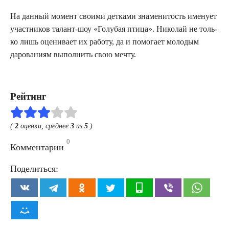
На дан­ный момент сво­и­ми дет­ка­ми зна­ме­ни­тость име­ну­ет
участ­ни­ков талант-шоу «Голу­бая пти­ца». Нико­лай не толь­
ко лишь оце­ни­ва­ет их рабо­ту, да и помо­га­ет моло­дым
даро­ва­ни­ям выпол­нить свою мечту.
Рейтинг
(
2
оценки, среднее
3
из
5
)
0
Комментарии
Поделиться: