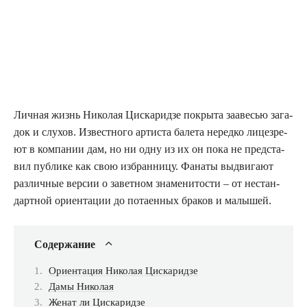
Лич­ная жизнь Нико­лая Цис­ка­рид­зе покры­та зааве­сью зага­
док и слу­хов. Извест­но­го арти­ста бале­та неред­ко лице­зре­
ют в ком­па­нии дам, но ни одну из их он пока не пред­ста­
вил пуб­ли­ке как свою избран­ни­цу. Фана­ты выдви­га­ют
раз­лич­ные вер­сии о завет­ном зна­ме­ни­то­сти – от нестан­
дарт­ной ори­ен­та­ции до пота­ен­ных бра­ков и малышей.
Содер­жа­ние
Ори­ен­та­ция Нико­лая Цискаридзе
Дамы Нико­лая
Женат ли Цискаридзе