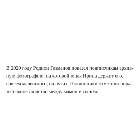
В 2020 году Роди­он Газ­ма­нов пока­зал под­пис­чи­кам архив­
ную фото­гра­фию, на кото­рой юная Ири­на дер­жит его,
совсем малень­ко­го, на руках. Поклон­ни­ки отме­ти­ли пора­
зи­тель­ное сход­ство меж­ду мамой и сыном.