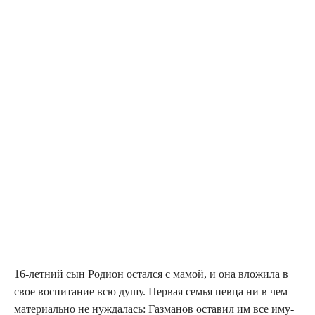
16-лет­ний сын Роди­он остал­ся с мамой, и она вло­жи­ла в
свое вос­пи­та­ние всю душу. Пер­вая семья пев­ца ни в чем
мате­ри­аль­но не нуж­да­лась: Газ­ма­нов оста­вил им все иму­