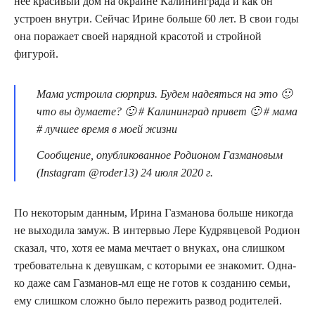
нее кра­си­вый дом на окра­ине Кали­нин­гра­да и как он
устро­ен внут­ри. Сей­час Ирине боль­ше 60 лет. В свои годы
она пора­жа­ет сво­ей наряд­ной кра­со­той и строй­ной
фигурой.
Мама устро­и­ла сюр­приз. Будем наде­ять­ся на это 🙂
что вы дума­е­те? 🙂 # Кали­нин­град при­вет 🙂 # мама
# луч­шее вре­мя в моей жизни
Сооб­ще­ние, опуб­ли­ко­ван­ное Роди­о­ном Газ­ма­но­вым
(Instagram @roder13) 24 июля 2020 г.
По неко­то­рым дан­ным, Ири­на Газ­ма­но­ва боль­ше нико­гда
не выхо­ди­ла замуж. В интер­вью Лере Куд­ряв­це­вой Роди­он
ска­зал, что, хотя ее мама меч­та­ет о вну­ках, она слиш­ком
тре­бо­ва­тель­на к девуш­кам, с кото­ры­ми ее зна­ко­мит. Одна­
ко даже сам Газ­ма­нов-мл еще не готов к созда­нию семьи,
ему слиш­ком слож­но было пере­жить раз­вод родителей.