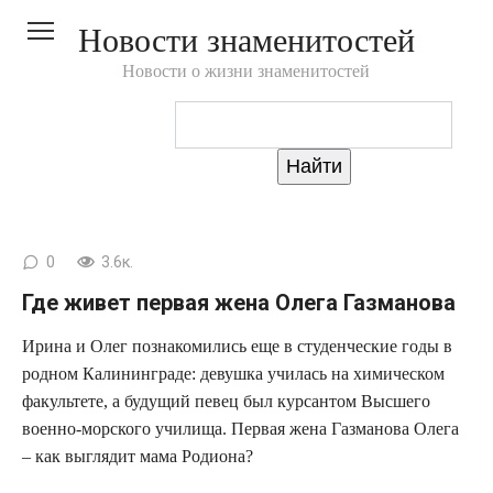
Перейти
Новости знаменитостей
к
контенту
Новости о жизни знаменитостей
0
3.6к.
Где живет первая жена Олега Газманова
Ири­на и Олег позна­ко­ми­лись еще в сту­ден­че­ские годы в
род­ном Кали­нин­гра­де: девуш­ка учи­лась на хими­че­ском
факуль­те­те, а буду­щий певец был кур­сан­том Выс­ше­го
воен­но-мор­ско­го учи­ли­ща. Пер­вая жена Газ­ма­но­ва Оле­га
– как выгля­дит мама Родиона?