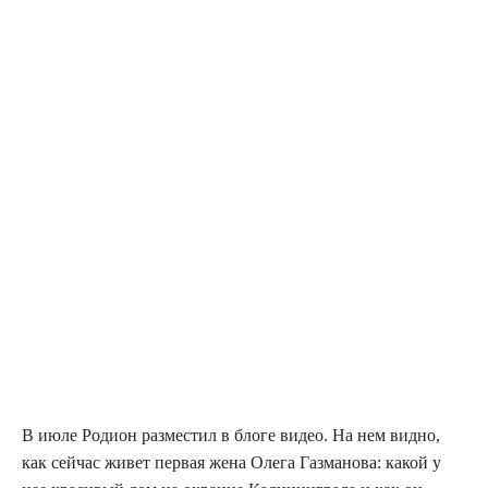
В июле Роди­он раз­ме­стил в бло­ге видео. На нем вид­но,
как сей­час живет пер­вая жена Оле­га Газ­ма­но­ва: какой у