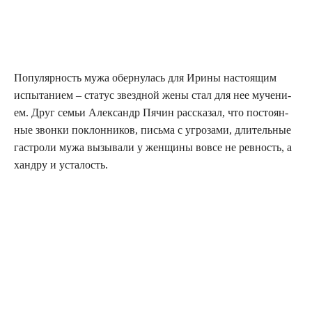
Попу­ляр­ность мужа обер­ну­лась для Ири­ны насто­я­щим
испы­та­ни­ем – ста­тус звезд­ной жены стал для нее муче­ни­
ем. Друг семьи Алек­сандр Пячин рас­ска­зал, что посто­ян­
ные звон­ки поклон­ни­ков, пись­ма с угро­за­ми, дли­тель­ные
гастро­ли мужа вызы­ва­ли у жен­щи­ны вовсе не рев­ность, а
ханд­ру и усталость.