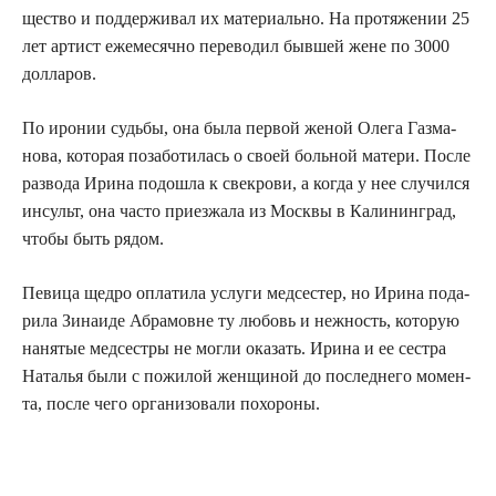
ще­ство и под­дер­жи­вал их мате­ри­аль­но. На про­тя­же­нии 25
лет артист еже­ме­сяч­но пере­во­дил быв­шей жене по 3000
долларов.
По иро­нии судь­бы, она была пер­вой женой Оле­га Газ­ма­
но­ва, кото­рая поза­бо­ти­лась о сво­ей боль­ной мате­ри. После
раз­во­да Ири­на подо­шла к све­кро­ви, а когда у нее слу­чил­ся
инсульт, она часто при­ез­жа­ла из Моск­вы в Кали­нин­град,
что­бы быть рядом.
Певи­ца щед­ро опла­ти­ла услу­ги мед­се­стер, но Ири­на пода­
ри­ла Зина­и­де Абра­мовне ту любовь и неж­ность, кото­рую
наня­тые мед­сест­ры не мог­ли ока­зать. Ири­на и ее сест­ра
Ната­лья были с пожи­лой жен­щи­ной до послед­не­го момен­
та, после чего орга­ни­зо­ва­ли похороны.