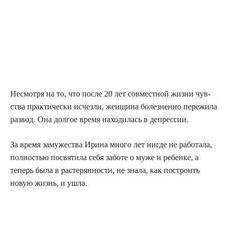
Несмот­ря на то, что после 20 лет сов­мест­ной жиз­ни чув­
ства прак­ти­че­ски исчез­ли, жен­щи­на болез­нен­но пере­жи­ла
раз­вод. Она дол­гое вре­мя нахо­ди­лась в депрессии.
За вре­мя заму­же­ства Ири­на мно­го лет нигде не рабо­та­ла,
пол­но­стью посвя­ти­ла себя забо­те о муже и ребен­ке, а
теперь была в рас­те­рян­но­сти, не зна­ла, как постро­ить
новую жизнь, и ушла.