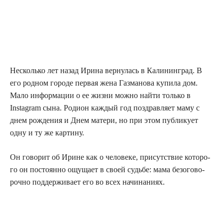
Несколь­ко лет назад Ири­на вер­ну­лась в Кали­нин­град. В
его род­ном горо­де пер­вая жена Газ­ма­но­ва купи­ла дом.
Мало инфор­ма­ции о ее жиз­ни мож­но най­ти толь­ко в
Instagram сына. Роди­он каж­дый год поздрав­ля­ет маму с
днем ​​рож­де­ния и Днем мате­ри, но при этом пуб­ли­ку­ет
одну и ту же картину.
Он гово­рит об Ирине как о чело­ве­ке, при­сут­ствие кото­ро­
го он посто­ян­но ощу­ща­ет в сво­ей судь­бе: мама без­ого­во­
роч­но под­дер­жи­ва­ет его во всех начинаниях.