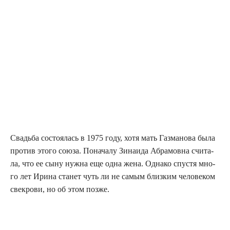
Сва­дьба состо­я­лась в 1975 году, хотя мать Газ­ма­но­ва была
про­тив это­го сою­за. Пона­ча­лу Зина­и­да Абра­мов­на счи­та­
ла, что ее сыну нуж­на еще одна жена. Одна­ко спу­стя мно­
го лет Ири­на ста­нет чуть ли не самым близ­ким чело­ве­ком
све­кро­ви, но об этом позже.