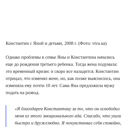
Кон­стан­тин с Яной и детьми, 2008 г. (Фото: viva.ua)
Одна­ко про­бле­мы в семье Яны и Кон­стан­ти­на нача­лись
еще до рож­де­ния тре­тье­го ребен­ка. Тогда жена поду­ма­ла:
это вре­мен­ный кри­зис и ско­ро все нала­дит­ся. Кон­стан­тин
отри­цал, что изме­нял жене, но, как поз­же выяс­ни­лось, она
изме­ня­ла ему почти 10 лет. Сама Яна пред­ло­жи­ла мужу
подать на развод.
«Я бла­го­да­рен Кон­стан­ти­ну за то, что он осво­бо­дил
меня из это­го эмо­ци­о­наль­но­го ада. Спа­си­бо, что ушли
быст­ро и дру­же­люб­но. Я почув­ство­вал себя спо­кой­но,