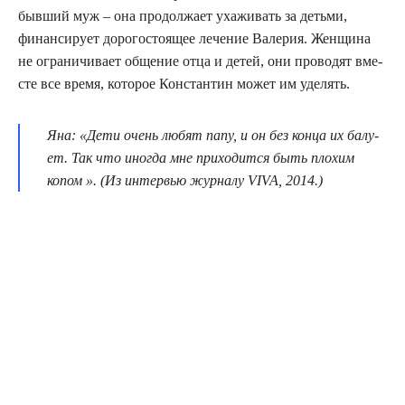
быв­ший муж – она ​​про­дол­жа­ет уха­жи­вать за детьми,
финан­си­ру­ет доро­го­сто­я­щее лече­ние Вале­рия. Жен­щи­на
не огра­ни­чи­ва­ет обще­ние отца и детей, они про­во­дят вме­
сте все вре­мя, кото­рое Кон­стан­тин может им уделять.
Яна: «Дети очень любят папу, и он без кон­ца их балу­
ет. Так что ино­гда мне при­хо­дит­ся быть пло­хим
копом ». (Из интер­вью жур­на­лу VIVA, 2014.)