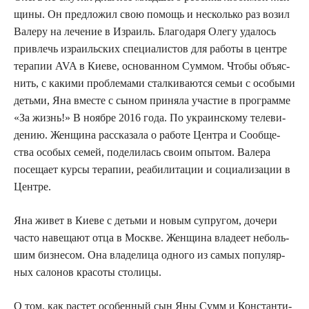
щи­ны. Он пред­ло­жил свою помощь и несколь­ко раз возил
Вале­ру на лече­ние в Изра­иль. Бла­го­да­ря Оле­гу уда­лось
при­влечь изра­иль­ских спе­ци­а­ли­стов для рабо­ты в цен­тре
тера­пии AVA в Кие­ве, осно­ван­ном Сум­мом. Что­бы объ­яс­
нить, с каки­ми про­бле­ма­ми стал­ки­ва­ют­ся семьи с осо­бы­ми
детьми, Яна вме­сте с сыном при­ня­ла уча­стие в про­грам­ме
«За жизнь!» В нояб­ре 2016 года. По укра­ин­ско­му теле­ви­
де­нию. Жен­щи­на рас­ска­за­ла о рабо­те Цен­тра и Сооб­ще­
ства осо­бых семей, поде­ли­лась сво­им опы­том. Вале­ра
посе­ща­ет кур­сы тера­пии, реа­би­ли­та­ции и соци­а­ли­за­ции в
Центре.
Яна живет в Кие­ве с детьми и новым супру­гом, доче­ри
часто наве­ща­ют отца в Москве. Жен­щи­на вла­де­ет неболь­
шим биз­не­сом. Она вла­де­ли­ца одно­го из самых попу­ляр­
ных сало­нов кра­со­ты столицы.
О том, как рас­тет осо­бен­ный сын Яны Сумм и Кон­стан­ти­