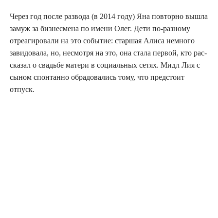
Через год после раз­во­да (в 2014 году) Яна повтор­но вышла
замуж за биз­не­сме­на по име­ни Олег. Дети по-раз­но­му
отре­а­ги­ро­ва­ли на это собы­тие: стар­шая Али­са немно­го
зави­до­ва­ла, но, несмот­ря на это, она ста­ла пер­вой, кто рас­
ска­зал о сва­дьбе мате­ри в соци­аль­ных сетях. Мидл Лия с
сыном спон­тан­но обра­до­ва­лись тому, что пред­сто­ит
отпуск.