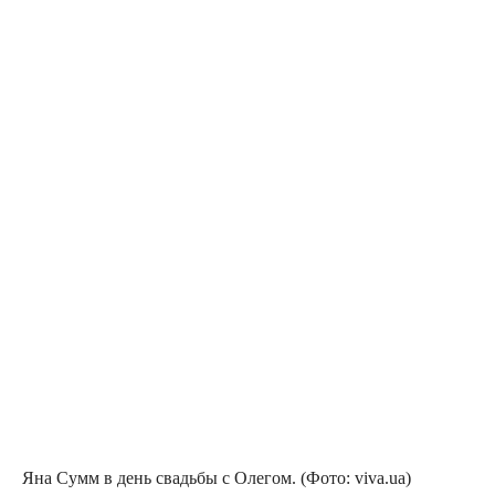
Яна Сумм в день сва­дьбы с Оле­гом. (Фото: viva.ua)