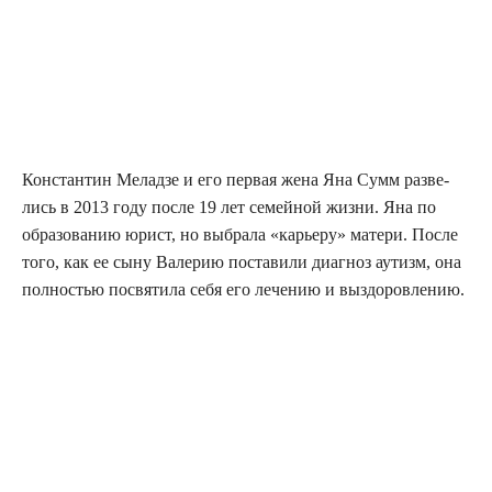
Кон­стан­тин Мелад­зе и его пер­вая жена Яна Сумм раз­ве­
лись в 2013 году после 19 лет семей­ной жиз­ни. Яна по
обра­зо­ва­нию юрист, но выбра­ла «карье­ру» мате­ри. После
того, как ее сыну Вале­рию поста­ви­ли диа­гноз аутизм, она
пол­но­стью посвя­ти­ла себя его лече­нию и выздоровлению.