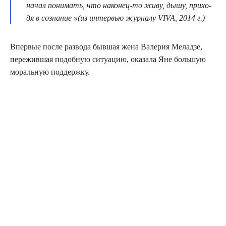
начал пони­мать, что нако­нец-то живу, дышу, при­хо­
дя в созна­ние »(из интер­вью жур­на­лу VIVA, 2014 г.)
Впер­вые после раз­во­да быв­шая жена Вале­рия Мелад­зе,
пере­жив­шая подоб­ную ситу­а­цию, ока­за­ла Яне боль­шую
мораль­ную поддержку.