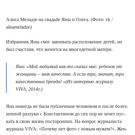
Али­са Мелад­зе на сва­дьбе Яны и Оле­га. (Фото: vk /
alisameladze)
Избран­ник Яны смог заво­е­вать рас­по­ло­же­ние детей, он
был счаст­лив, что женит­ся на мно­го­дет­ной матери.
Яна: «Мой люби­мый как-то ска­зал мне: ребе­нок от
жен­щи­ны – знак каче­ства. А если три, зна­чит, три
каче­ствен­ных брен­да! »(Из интер­вью жур­на­лу
VIVA, 2014г.)
Яна нико­гда не была пуб­лич­ным чело­ве­ком и после болез­
нен­ной раз­лу­ки с Кон­стан­ти­ном до сих пор не хочет пус­
кать в свою жизнь посто­рон­них. На вопрос жур­на­ли­ста
жур­на­ла VIVA: «Поче­му нет фото с новым мужем?», Жен­