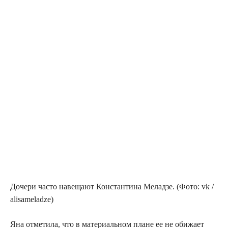
Доче­ри часто наве­ща­ют Кон­стан­ти­на Мелад­зе. (Фото: vk /
alisameladze)
Яна отме­ти­ла, что в мате­ри­аль­ном плане ее не оби­жа­ет