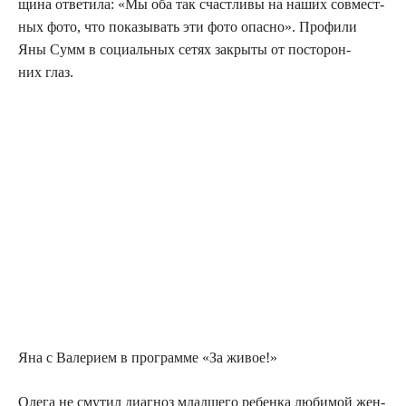
щи­на отве­ти­ла: «Мы оба так счаст­ли­вы на наших сов­мест­
ных фото, что пока­зы­вать эти фото опас­но». Про­фи­ли
Яны Сумм в соци­аль­ных сетях закры­ты от посто­рон­
них глаз.
Яна с Вале­ри­ем в про­грам­ме «За живое!»
Оле­га не сму­тил диа­гноз млад­ше­го ребен­ка люби­мой жен­